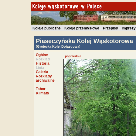
Koleje publiczne
Koleje przemysłowe
Przepisy
Imprezy
Piaseczyńska Kolej Wąskotorowa
(Grójecka Kolej Dojazdowa)
Ogólne
poprzednie
Rozkład
Historia
Linia
Galeria
Rozkłady
archiwalne
Tabor
Klimaty