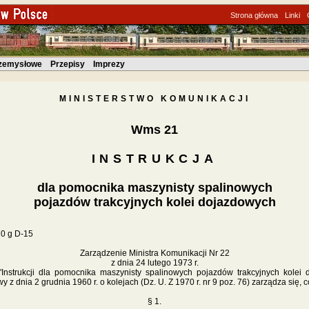
Strona główna
Linki
rzemysłowe
Przepisy
Imprezy
MINISTERSTWO KOMUNIKACJI
Wms 21
INSTRUKCJA
Tekst pochodzi ze strony
www.koleje.wask.pl
dla pomocnika maszynisty spalinowych
pojazdów trakcyjnych kolei dojazdowych
0 g D-15
Zarządzenie Ministra Komunikacji Nr 22
z dnia 24 lutego 1973 r.
"Instrukcji dla pomocnika maszynisty spalinowych pojazdów trakcyjnych kole
wy z dnia 2 grudnia 1960 r. o kolejach (Dz. U. Z 1970 r. nr 9 poz. 76) zarządza się, 
§ 1.