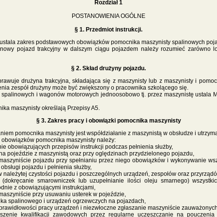
Rozdział 1
POSTANOWIENIA OGÓLNE
§ 1. Przedmiot instrukcji.
za ustala zakres podstawowych obowiązków pomocnika maszynisty spalinowych poja
inowy pojazd trakcyjny w dalszym ciągu pojazdem należy rozumieć zarówno l
§ 2. Skład drużyny pojazdu.
rawuje drużyna trakcyjna, składająca się z maszynisty lub z maszynisty i pomoc
enia zespół drużyny może być zwiększony o pracownika szkolącego się.
spalinowych i wagonów motorowych jednoosobowo tj. przez maszynistę ustala M
t pochodzi ze strony
www.koleje.wask.pl
ika maszynisty określają Przepisy A5.
§ 3. Zakres pracy i obowiązki pomocnika maszynisty
em pomocnika maszynisty jest współdziałanie z maszynistą w obsłudze i utrzyma
 obowiązków pomocnika maszynisty należy:
ie obowiązujących przepisów instrukcji podczas pełnienia służby,
na pojeździe z maszynistą oraz przy oględzinach przydzielonego pojazdu,
aszyniście pojazdu przy spełnianiu przez niego obowiązków i wykonywanie wsz
obsługi pojazdu i pełnienia służby,
 należytej czystości pojazdu i poszczególnych urządzeń, zespołów oraz przyrządó
(dokręcanie smarowniczek lub uzupełnianie ilości oleju smarnego) wszystkic
dnie z obowiązującymi instrukcjami,
Tekst pochodzi ze strony
www.koleje.wask.pl
aszyniście przy usuwaniu usterek w pojeździe,
nika spalinowego i urządzeń ogrzewczych na pojazdach,
prawidłowości pracy urządzeń i niezwłoczne zgłaszanie maszyniście zauważonych
szenie kwalifikacji zawodowych przez regularne uczęszczanie na pouczenia