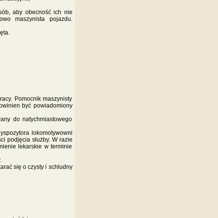
sób, aby obecność ich nie
owo maszynista pojazdu.
ęta.
racy. Pomocnik maszynisty
 powinien być powiadomiony
wany do natychmiastowego
dyspozytora lokomotywowni
i podjęcia służby. W razie
ienie lekarskie w terminie
.
rać się o czysty i schludny