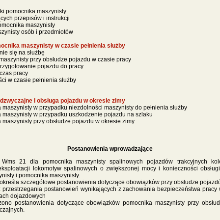
zki pomocnika maszynisty
ch przepisów i instrukcji
omocnika maszynisty
zynisty osób i przedmiotów
ocnika maszynisty w czasie pełnienia służby
ie się na służbę
aszynisty przy obsłudze pojazdu w czasie pracy
przygotowanie pojazdu do pracy
czas pracy
i w czasie pełnienia służby
dzwyczajne i obsługa pojazdu w okresie zimy
maszynisty w przypadku niezdolności maszynisty do pełnienia służby
maszynisty w przypadku uszkodzenie pojazdu na szlaku
maszynisty przy obsłudze pojazdu w okresie zimy
Postanowienia wprowadzające
ji Wms 21 dla pomocnika maszynisty spalinowych pojazdów trakcyjnych ko
sploatacji lokomotyw spalinowych o zwiększonej mocy i konieczności obsługi
nisty i pomocnika maszynisty.
za określa szczegółowe postanowienia dotyczące obowiązków przy obsłudze pojazdó
z przestrzegania postanowień wynikających z zachowania bezpieczeństwa pracy
jach dojazdowych
ączono postanowienia dotyczące obowiązków pomocnika maszynisty przy obsłu
zajnych.