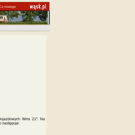
Co nowego
i dojazdowych Wms 21". Na
co następuje: