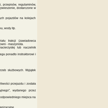
i, przepisów, regulaminów,
wywieszenie, dostarczone w
wych pojazdów na kolejach
u, wody itp.
ału trakcji (zawiadowca
owni - maszynista.
cierzystej lub naczelnik
ga ponadto instruktorowi i
rzeb służbowych. Wyjątek
liwości przejazdu i została
yjnego", wydanego przez
o odpowiedniego miejsca na
anizacyjne,