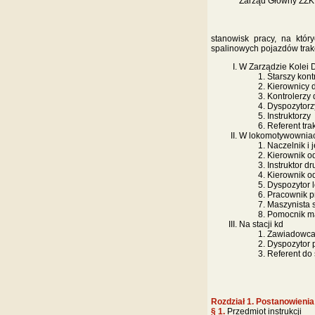
Zarząd Główny ZZK
stanowisk pracy, na któr
spalinowych pojazdów trak
W Zarządzie Kolei
Starszy kont
Kierownicy 
Kontrolerzy
Dyspozytor
Instruktorzy
Referent tra
W lokomotywowniac
Naczelnik i
Kierownik od
Instruktor d
Kierownik od
Dyspozytor 
Pracownik p
Maszynista 
Pomocnik ma
Na stacji kd
Zawiadowca 
Dyspozytor
Referent do
Rozdział 1. Postanowienia
§ 1.
Przedmiot instrukcji