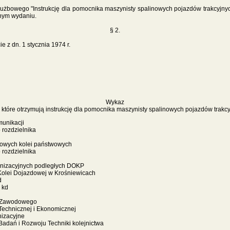
służbowego "Instrukcję dla pomocnika maszynisty spalinowych pojazdów trakcyjn
bnym wydaniu.
§ 2.
 z dn. 1 stycznia 1974 r.
Wykaz
 które otrzymują instrukcję dla pomocnika maszynisty spalinowych pojazdów trakc
munikacji
rozdzielnika
gowych kolei państwowych
rozdzielnika
anizacyjnych podległych DOKP
Kolei Dojazdowej w Krośniewicach
d
 kd
a Zawodowego
Technicznej i Ekonomicznej
nizacyjne
Badań i Rozwoju Techniki kolejnictwa