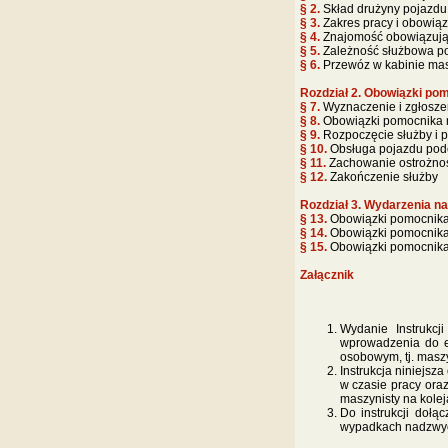
§ 2.
Skład drużyny pojazdu
§ 3.
Zakres pracy i obowią
§ 4.
Znajomość obowiązujący
§ 5.
Zależność służbowa p
§ 6.
Przewóz w kabinie mas
Rozdział 2. Obowiązki pom
§ 7.
Wyznaczenie i zgłoszen
§ 8.
Obowiązki pomocnika m
§ 9.
Rozpoczęcie służby i 
§ 10.
Obsługa pojazdu pod
§ 11.
Zachowanie ostrożnośc
§ 12.
Zakończenie służby
Rozdział 3. Wydarzenia na
§ 13.
Obowiązki pomocnika 
§ 14.
Obowiązki pomocnika 
§ 15.
Obowiązki pomocnika 
Załącznik
Wydanie Instrukc
wprowadzenia do ek
osobowym, tj. maszy
Instrukcja niniejs
w czasie pracy ora
maszynisty na kole
Do instrukcji doł
wypadkach nadzwyc