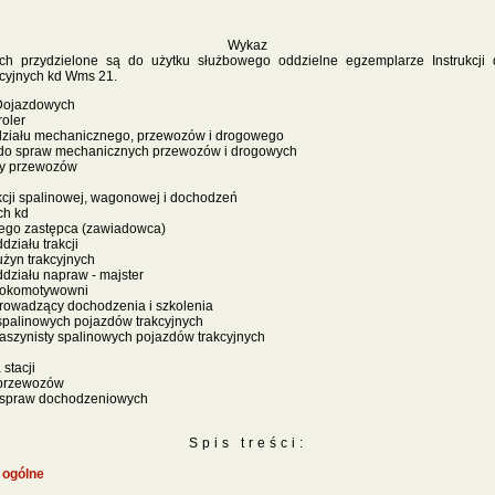
Wykaz
ych przydzielone są do użytku służbowego oddzielne egzemplarze Instrukcji
cyjnych kd Wms 21.
 Dojazdowych
roler
działu mechanicznego, przewozów i drogowego
 do spraw mechanicznych przewozów i drogowych
zy przewozów
kcji spalinowej, wagonowej i dochodzeń
h kd
 jego zastępca (zawiadowca)
działu trakcji
rużyn trakcyjnych
działu napraw - majster
lokomotywowni
rowadzący dochodzenia i szkolenia
spalinowych pojazdów trakcyjnych
szynisty spalinowych pojazdów trakcyjnych
stacji
 przewozów
 spraw dochodzeniowych
Spis treści:
 ogólne