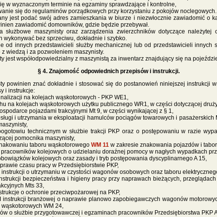
się w wyznaczonym terminie na egzaminy sprawdzające i kontrolne,
owanie się do regulaminów porządkowych przy korzystaniu z pokojów noclegowych.
y jest podać swój adres zamieszkania w biurze i niezwłocznie zawiadomić o ka
inien zawiadomić domowników, gdzie będzie przebywał.
ia służbowe maszynisty oraz zarządzenia zwierzchników dotyczące należytej 
n wykonywać bez sprzeciwu, dokładnie i szybko.
e od innych przedstawicieli służby mechanicznej lub od przedstawicieli innych 
 z wiedzą i za pozwoleniem maszynisty.
 jest współodpowiedzialny z maszynistą za inwentarz znajdujący się na pojeździe
§ 4. Znajomość odpowiednich przepisów i instrukcji.
y powinien znać dokładnie i stosować się do postanowień niniejszej instrukcji w
 i instrukcje:
gnalizacji na kolejach wąskotorowych - PKP WE1,
hu na kolejach wąskotorowych użytku publicznego WR1, w części dotyczącej drużyn
ospodarce pojazdami trakcyjnymi Mt 9, w części wynikającej z § 1,
bsługi i utrzymania w eksploatacji hamulców pociągów towarowych i pasażerskich
aszynisty,
pogotowiu technicznym w służbie trakcji PKP oraz o postępowaniu w razie wyp
czącej pomocnika maszynisty,
znakowaniu taboru wąskotorowego
WM 11
w zakresie znakowania pojazdów i tab
a pracowników kolejowych o udzielaniu doraźnej pomocy w nagłych wypadkach prz
bowiązków kolejowych oraz zasady i tryb postępowania dyscyplinarnego A 15,
prawie czasu pracy w Przedsiębiorstwie PKP,
 instrukcji o utrzymaniu w czystości wagonów osobowych oraz taboru elektryczne
instrukcji bezpieczeństwa i higieny pracy przy naprawach bieżących, przeglądach
kcyjnych Mts 33,
nstrukcje o ochronie przeciwpożarowej na PKP,
i II instrukcji branżowej o naprawie planowo zapobiegawczych wagonów motorowy
 wąskotorowych WM 24,
Tekst pochodzi ze strony
www.koleje.wask.pl
sów o służbie przygotowawczej i egzaminach pracowników Przedsiębiorstwa PKP A