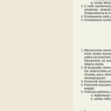
osoby, który
Z osób wymieniony
utrudniała obsłu
Postanowienia te ni
Przebywanie osób w 
Prowadzenie rozmów
Wyznaczenie pomoc
może zostać wyznac
ustnie lub pisemnie
Niezależnie od p
objęcia służby.
W przypadku niemo
lub zwierzchnika p
choroby, poza obow
obowiązującym.
Pomocnik maszynisty
Pomocnik maszynisty
wygląd.
Tekst pocho
Podczas pełnienia 
legitymację
odzież roboc