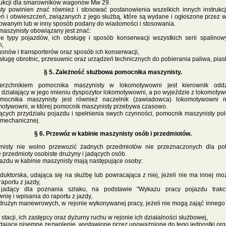
strukcji dla smarowników wagonów Mw 29.
y powinien znać również i stosować postanowienia wszelkich innych instrukcj
eń i obwieszczeń, związanych z jego służbą, które są wydane i ogłoszone przez 
sowanym lub w inny sposób podany do wiadomości i stosowania.
aszynisty obowiązany jest znać:
e typy pojazdów, ich obsługę i sposób konserwacji wszystkich serii spalino
h,
nów i transporterów oraz sposób ich konserwacji,
ługę obrotnic, przesuwnic oraz urządzeń technicznych do pobierania paliwa, piask
§ 5. Zależność służbowa pomocnika maszynisty.
erzchnikiem pomocnika maszynisty w lokomotywowni jest kierownik oddzi
działający w jego imieniu dyspozytor lokomotywowni, a po wyjeździe z lokomotyw
mocnika maszynisty jest również naczelnik (zawiadowca) lokomotywowni ma
otywowni, w której pomocnik maszynisty przebywa czasowo.
cych przydziału pojazdu i spełnienia swych czynności, pomocnik maszynisty pole
 mechanicznej.
§ 6. Przewóz w kabinie maszynisty osób i przedmiotów.
isty nie wolno przewozić żadnych przedmiotów nie przeznaczonych dla pot
przedmioty osobiste drużyny i jadących osób.
jazdu w kabinie maszynisty mają następujące osoby:
uktorska, udająca się na służbę lub powracająca z niej, jeżeli nie ma innej moż
aportu z jazdy,
Tekst pochodzi ze strony
www.koleje.wask.pl
 jadący dla poznania szlaku, na podstawie "Wykazu pracy pojazdu trakc
ię i wpisania do raportu z jazdy,
drużyn manewrowych, w rejonie wykonywanej pracy, jeżeli nie mogą zająć inneg
tacji, ich zastępcy oraz dyżurny ruchu w rejonie ich działalności służbowej,
dające pisemne zezwolenie, wystawione przez upoważnione do tego jednostki org