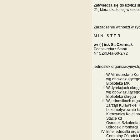
Zatwierdza się do użytku 
21, która ukaże się w oso
Zarządzenie wchodzi w życie
MINISTER
wz (-) inż. St. Czermak
Podsekretarz Stanu
Nr CZKD4a-60-2/72
jednostek organizacyjnych,
W Ministerstwie Ko
wg obowiązującego 
Biblioteka MK
W dyrekcjach okrę
wg obowiązującego 
Biblioteka okręgu
W jednostkach org
Zarząd Kujawskiej 
Lokomotywownie k
Kierownicy Kolei na
Stacje kd
Ośrodek Szkoleni
Ośrodek Informacji 
Inne jednostki orga
Centralny Ośrodek 