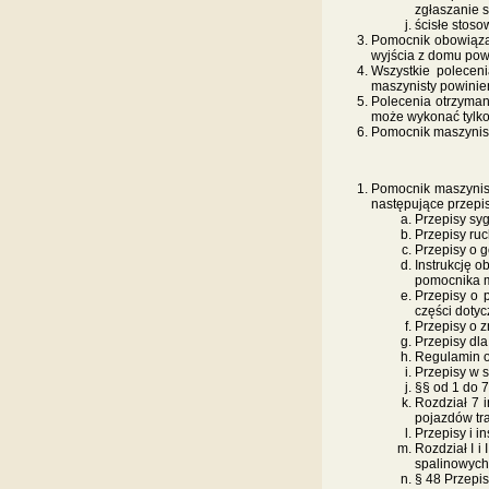
zgłaszanie 
ścisłe stos
Pomocnik obowiązan
wyjścia z domu pow
Wszystkie polecen
maszynisty powinie
Polecenia otrzyman
może wykonać tylko
Pomocnik maszynisty
Pomocnik maszynist
następujące przepisy
Przepisy sy
Przepisy ruc
Przepisy o g
Instrukcję o
pomocnika m
Przepisy o 
części doty
Przepisy o 
Przepisy dl
Regulamin o
Przepisy w s
§§ od 1 do 7
Rozdział 7 
pojazdów tra
Przepisy i i
Rozdział I 
spalinowych
§ 48 Przepi