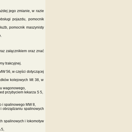
żdej jego zmianie, w razie
obsługi pojazdu, pomocnik
służb, pomocnik maszynisty
.
raz załącznikiem oraz znać
y trakcyjnej.
 MW 56, w części dotyczącej
adków kolejowych Mt 38, w
oru wagonowego,
ed przybyciem lekarza S 5,
go i spalinowego MW 8,
 i obrządzaniu spalinowych
ch spalinowych i lokomotyw
 5,