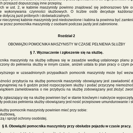
ch przejazd dopuszczają inne przepisy,
ch w ust. 2, w kabinie maszynisty powinno znajdować się jednorazowo tyle o
dze wykonywania czynności służbowych. O liczbie osób decyduje każdoraz
e dotyczą jazd próbnych i doświadczalnych.
nieczynnej kabinie maszynisty jest niedozwolone i kabina ta powinna być zamkni
 przez pomocnika maszynisty z osobami podczas jazdy jest zabronione.
Rozdział 2
OBOWIĄZKI POMOCNIKA MASZYNISTY W CZASIE PEŁNIENIA SŁUŻBY
§ 7. Wyznaczenie i zgłoszenie się na służbę.
nika maszynisty na służbę odbywa się w zasadzie według ustalonego planu p
zony do pełnienia służby w innym czasie, aniżeli ustala to plan pracy o czym
.
owyższego w uzasadnionych przypadkach pomocnik maszynisty może być wez
żności przybycia na służbę pomocnik maszynisty obowiązany jest zawiadomić 
rzynajmniej na 6 godzin przed rozpoczęciem służby i podać przyczynę niemożnośc
iązkiem zameldowania o nie przybyciu na służbę zobowiązany jest złożyć zwoln
 zgłaszający się na służbę powinien być w stanie trzeźwym i należycie wypoczęty
 podczas pełnienia służby obowiązany jest nosić przepisowe umundurowanie i sta
dzi ze strony
www.koleje.wask.pl
służby pomocnik maszynisty powinien mieć przy sobie:
 służbową,
zą i sprzęt ochrony osobistej.
§ 8. Obowiązki pomocnika maszynisty przy obsłudze pojazdu w czasie pracy.