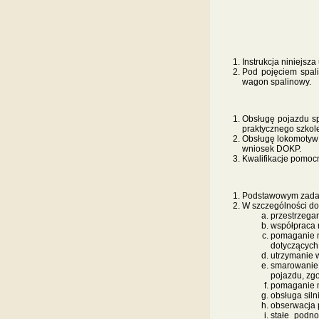
Instrukcja niniejs
Pod pojęciem spal
wagon spalinowy.
Obsługę pojazdu sp
praktycznego szkol
Obsługę lokomotyw 
wniosek DOKP.
Teks
Kwalifikacje pomocn
Podstawowym zadani
W szczególności do
przestrzegan
współpraca 
pomaganie m
dotyczących 
utrzymanie w
smarowanie 
pojazdu, zgo
pomaganie m
obsługa sil
obserwacja 
stałe podno