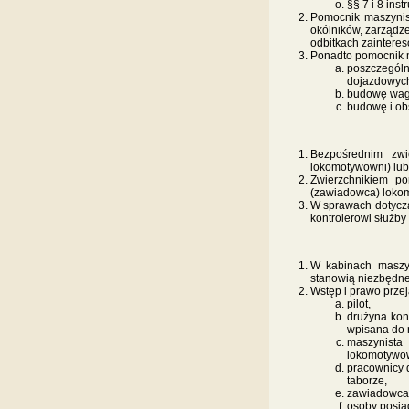
§§ 7 i 8 in
Pomocnik maszynist
okólników, zarządz
odbitkach zaintere
Ponadto pomocnik m
poszczególn
dojazdowyc
budowę wago
budowę i obs
Bezpośrednim zwi
lokomotywowni) lub 
Zwierzchnikiem po
(zawiadowca) lokom
W sprawach dotyczą
kontrolerowi służby
W kabinach maszyn
stanowią niezbędne 
Wstęp i prawo prze
pilot,
drużyna kond
wpisana do r
maszynista
lokomotywown
pracownicy 
taborze,
zawiadowca s
osoby posia