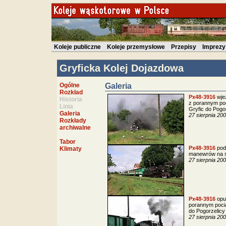
Koleje publiczne
Koleje przemysłowe
Przepisy
Imprezy
Gryficka Kolej Dojazdowa
Ogólne
Galeria
Rozkład
Px48-3916
wje
Historia
z porannym po
Linia
Gryfic do Pogo
Galeria
27 sierpnia 20
Rozkłady
archiwalne
Tabor
Px48-3916
pod
Klimaty
manewrów na s
27 sierpnia 20
Px48-3916
opu
porannym pocią
do Pogorzelicy
27 sierpnia 20