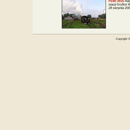
Px48-3916
man
stacji Gryfice 
28 sierpnia 20
Copyright 