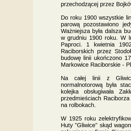
przechodzącej przez Bojków
Do roku 1900 wszystkie lin
parową pozostawiono jed
Ważniejsza była dalsza b
w grudniu 1900 roku. W l
Paproci. 1 kwietnia 19
Raciborskich przez Stodo
budowę linii ukończono 1
Markowice Raciborskie - Pl
Na całej linii z Gliw
normalnotorową była stac
kolejka obsługiwała Z
przedmieściach Raciborza
na rolbokach.
W 1925 roku zelektryfikow
Huty "Gliwice" skąd wagon