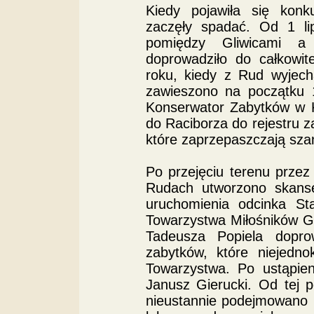
Kiedy pojawiła się konk
zaczęły spadać. Od 1 li
pomiędzy Gliwicami a 
doprowadziło do całkowit
roku, kiedy z Rud wyjech
zawieszono na początku 
Konserwator Zabytków w K
do Raciborza do rejestru z
które zaprzepaszczają szan
Po przejęciu terenu prze
Rudach utworzono skanse
uruchomienia odcinka St
Towarzystwa Miłośników G
Tadeusza Popiela dopro
zabytków, które niejedno
Towarzystwa. Po ustąpien
Janusz Gierucki. Od tej 
nieustannie podejmowano 