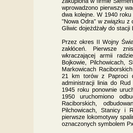
zakupiona w firmie Sieme
wprowadzono pierwszy wa
dwa kolejne. W 1940 roku
"Nowa Odra" w związku z 
Gliwic dojeżdżały do stacji
Przez okres II Wojny Świ
zakłóceń. Pierwsze zni
wkraczającej armii radzi
Bojkowie, Pilchowicach, 
Markowicach Raciborskic
21 km torów z Paproci do
administracji linia do Ru
1945 roku ponownie uruc
1950 uruchomiono odbu
Raciborskich, odbudow
Pilchowicach, Stanicy 
pierwsze lokomotywy spal
oznaczonych symbolem Px