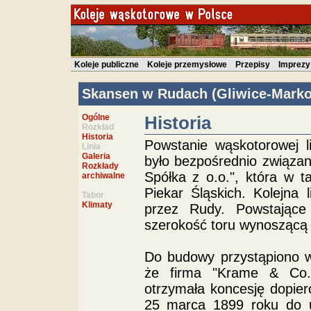
Koleje publiczne
Koleje przemysłowe
Przepisy
Imprezy
Skansen w Rudach (Gliwice-Marko
Ogólne
Historia
Rozkład
Historia
Powstanie wąskotorowej li
Linia
Galeria
było bezpośrednio związa
Rozkłady
Spółka z o.o.", która w t
archiwalne
Piekar Śląskich. Kolejna 
Tabor
Klimaty
przez Rudy. Powstające 
szerokość toru wynoszącą 
Do budowy przystąpiono w
że firma "Krame & Co.
otrzymała koncesję dopier
25 marca 1899 roku do u