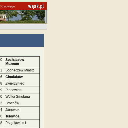
Co nowego
0
Sochaczew
Muzeum
1
Sochaczew Miasto
6
Chodaków
8
Zwierzyniec
9
Plecewice
10
Wólka Smolana
13
Brochów
14
Janówek
16
Tułowice
18
Przęsławice I