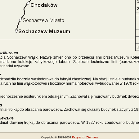
w Muzeum
cja Sochaczew Wąsk. Nazwę zmieniono po przejęciu linii przez Muzeum Kole
romadzono kolekcję zabytkowego taboru. Zaplecze techniczne linii (parowozow
st nadal używane.
w
odchodziła bocznia wąskotorowa do fabryki chemicznej. Na stacji istnieje budynek s
a ruch na linii wąskotorowej i bocznicy normalnotorowej wybudowanej w 1970 rok
st jednocześnie posterunkiem odgałęźnym. Zachował się murowany budynek dworca
d
istniał trójkąt do obracania parowozów. Zachował się okazały budynek stacyjny z 19
ólewskie
 istniał dawniej trójkąt do obracania parowozów. W 1927 roku zbudowano budyn
Copyright © 1999-2009
Krzysztof Zientara