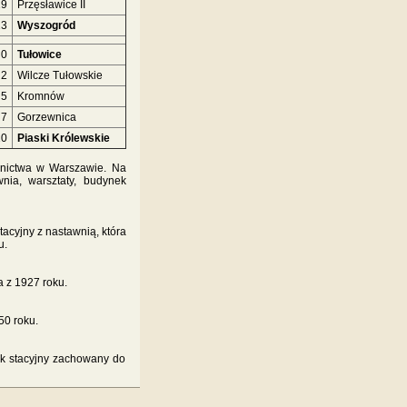
19
Przęsławice II
23
Wyszogród
0
Tułowice
2
Wilcze Tułowskie
5
Kromnów
7
Gorzewnica
10
Piaski Królewskie
jnictwa w Warszawie. Na
nia, warsztaty, budynek
tacyjny z nastawnią, która
u.
 z 1927 roku.
50 roku.
ek stacyjny zachowany do