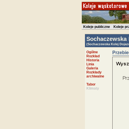
Koleje publiczne
Koleje p
Sochaczewska 
(Sochaczewska Kolej Dojaz
Ogólne
Przebieg
Rozkład
Historia
Linia
Galeria
Rozkłady
archiwalne
Tabor
Klimaty