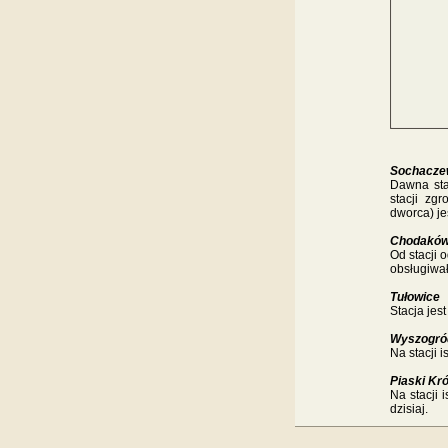
Sochacze
Dawna sta
stacji zg
dworca) je
Chodakó
Od stacji 
obsługiwał
Tułowice
Stacja je
Wyszogró
Na stacji 
Piaski Kr
Na stacji
dzisiaj.