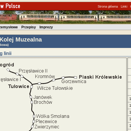
Strona główna
Linki
rzemysłowe
Przepisy
Imprezy
Kolej Muzealna
dowa)
 linii