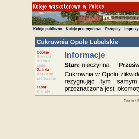
Koleje publiczne
Koleje przemysłowe
Przepisy
Imprezy
Cukrownia Opole Lubelskie
Ogólne
Informacje
Rozkład
Historia
Stan:
nieczynna
Prześw
Linia
Galeria
Cukrownia w Opolu zlikwid
Rozkłady
archiwalne
rezygnując tym samym 
przeznaczona jest lokom
Tabor
Klimaty
Copyright 