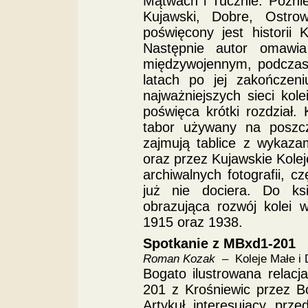
Mątwach i Tucznie. Późnie
Kujawski, Dobre, Ostrow
poświęcony jest historii
Następnie autor omawia
międzywojennym, podczas 
latach po jej zakończen
najważniejszych sieci ko
poświęca krótki rozdział. 
tabor używany na poszcze
zajmują tablice z wykaza
oraz przez Kujawskie Kolej
archiwalnych fotografii, c
już nie dociera. Do ks
obrazująca rozwój kolei
1915 oraz 1938.
Spotkanie z MBxd1-201
Roman Kozak
– Koleje Małe i 
Bogato ilustrowana relac
201 z Krośniewic przez B
Artykuł interesujący prz