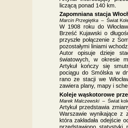
liczącą ponad 140 km.
Zapomniana stacja Włoc
Marcin Przegiętka
– Świat Kole
W 1908 roku do Włocławka
Brześć Kujawski o długo
przyszłe połączenie z So
pozostałymi liniami wchod
Autor opisuje dzieje s
światowych, w okresie m
Artykuł kończy się smut
pociągu do Smólska w dn
rano ze stacji we Włocł
zawiera plany, mapy i sche
Koleje wąskotorowe prz
Marek Malczewski
– Świat kole
Artykuł przedstawia zmian
Warszawie wynikające z 
która zakładała odejście 
przedstawiono statystyki