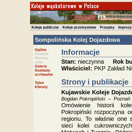
Koleje publiczne
Koleje przemysłowe
Przepisy
Imprezy
Sompolińska Kolej Dojazdowa
Ogólne
Informacje
Rozkład
Historia
Stan:
nieczynna
Rok b
Linia
Galeria
Właściciel:
PKP Zakład N
Rozkłady
archiwalne
Strony i publikacje
Tabor
Klimaty
Kujawskie Koleje Dojaz
Bogdan Pokropiński
– Poznań 
Omówienie historii ko
Pokropiński rozpoczyna o
regionu. To właśnie one
sieci kolei cukrowniczy