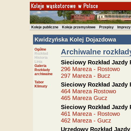
Koleje publiczne
Koleje przemysłowe
Przepisy
Imprezy
Kwidzyńska Kolej Dojazdowa
Ogólne
Archiwalne rozkład
Rozkład
Historia
Sieciowy Rozkład Jazdy 
Linia
Galeria
296 Mareza - Rostowo
Rozkłady
archiwalne
297 Mareza - Bucz
Tabor
Sieciowy Rozkład Jazdy
Klimaty
464 Mareza Rostowo
465 Mareza Gucz
Sieciowy Rozkład Jazdy
461 Mareza - Rostowo
462 Mareza - Gucz
Urzędowy Rozkład Jazdy 