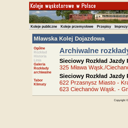
Koleje publiczne
Koleje przemysłowe
Przepisy
Imprezy
Mławska Kolej Dojazdowa
Ogólne
Archiwalne rozkład
Rozkład
Historia
Sieciowy Rozkład Jazdy 
Linia
Galeria
325 Mława Wąsk./Ciechanó
Rozkłady
archiwalne
Sieciowy Rozkład Jazdy 
Tabor
622 Przasnysz Miasto - K
Klimaty
623 Ciechanów Wąsk. - G
Copyright 