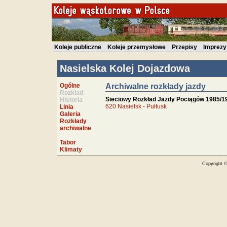
Koleje publiczne
Koleje przemysłowe
Przepisy
Imprezy
Nasielska Kolej Dojazdowa
Ogólne
Archiwalne rozkłady jazdy
Rozkład
Sieciowy Rozkład Jazdy Pociągów 1985/1
Historia
620 Nasielsk - Pułtusk
Linia
Galeria
Rozkłady
archiwalne
Tabor
Klimaty
Copyright 