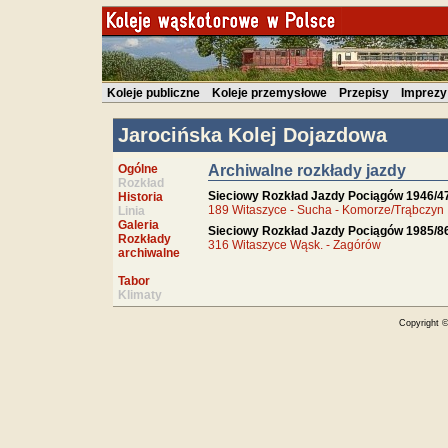
Koleje publiczne
Koleje przemysłowe
Przepisy
Imprezy
Jarocińska Kolej Dojazdowa
Ogólne
Archiwalne rozkłady jazdy
Rozkład
Sieciowy Rozkład Jazdy Pociągów 1946/4
Historia
189 Witaszyce - Sucha - Komorze/Trąbczyn
Linia
Galeria
Sieciowy Rozkład Jazdy Pociągów 1985/8
Rozkłady
316 Witaszyce Wąsk. - Zagórów
archiwalne
Tabor
Klimaty
Copyright 