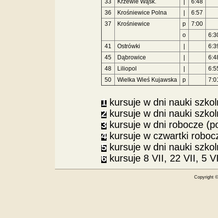
33
Krzewie Wąsk.
|
6:48
36
Krośniewice Polna
|
6:57
37
Krośniewice
p
7:00
o
6:3
41
Ostrówki
|
6:3
45
Dąbrowice
|
6:4
48
Liliopol
|
6:5
50
Wielka Wieś Kujawska
p
7:0
1
kursuje w dni nauki szkoln
2
kursuje w dni nauki szkol
3
kursuje w dni robocze (p
4
kursuje w czwartki roboc
5
kursuje w dni nauki szko
6
kursuje 8 VII, 22 VII, 5 VI
Copyright 