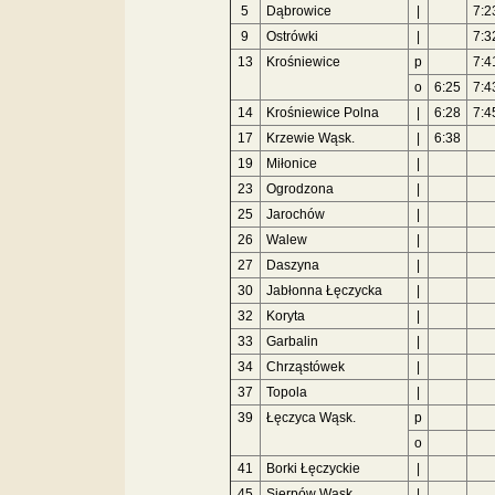
5
Dąbrowice
|
7:2
9
Ostrówki
|
7:3
13
Krośniewice
p
7:4
o
6:25
7:4
14
Krośniewice Polna
|
6:28
7:4
17
Krzewie Wąsk.
|
6:38
19
Miłonice
|
23
Ogrodzona
|
25
Jarochów
|
26
Walew
|
27
Daszyna
|
30
Jabłonna Łęczycka
|
32
Koryta
|
33
Garbalin
|
34
Chrząstówek
|
37
Topola
|
39
Łęczyca Wąsk.
p
o
41
Borki Łęczyckie
|
45
Sierpów Wąsk.
|