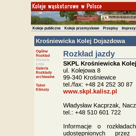
Koleje publiczne
Koleje przemysłowe
Przepisy
Imprezy
Krośniewicka Kolej Dojazdowa
Ogólne
Rozkład jazdy
Rozkład
Historia
SKPL Krośniewicka Kole
Linia
Galeria
ul. Kolejowa 8
Rozkłady
99-340 Krośniewice
archiwalne
tel./fax: +48 24 252 30 87
Tabor
Klimaty
www.skpl.kalisz.pl
Władysław Kacprzak, Nacz
tel.: +48 510 601 722
Informacje o rozkłada
udostępnionych przez