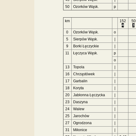
50
Ozorków Wąsk.
p
km
152
50
4
3
0
Ozorków Wąsk.
o
5
Sierpów Wąsk.
|
9
Borki Łęczyckie
|
11
Łęczyca Wąsk.
p
o
13
Topola
|
16
Chrząstówek
|
17
Garbalin
|
18
Koryta
|
20
Jabłonna Łęczycka
|
23
Daszyna
|
24
Walew
|
25
Jarochów
|
27
Ogrodzona
|
31
Miłonice
|