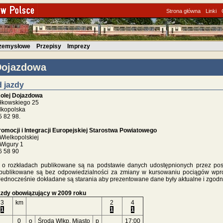
Strona główna
Linki
rzemysłowe
Przepisy
Imprezy
Dojazdowa
 jazdy
olej Dojazdowa
ałkowskiego 25
lkopolska
 82 98.
omocji i Integracji Europejskiej Starostwa Powiatowego
Wielkopolskiej
i Wigury 1
6 58 90
e o rozkładach publikowane są na podstawie danych udostępnionych przez pos
publikowane są bez odpowiedzialności za zmiany w kursowaniu pociągów wp
Jednocześnie dokładane są starania aby prezentowane dane były aktualne i zgodn
azdy obowiązujący w 2009 roku
3
km
2
4
1
1
1
0
o
Środa Wlkp. Miasto
p
17:00