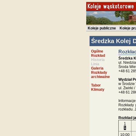
Koleje publiczne
Koleje p
Średzka Kolej 
Ogólne
Rozkład
Rozkład
Średzka K
Historia
ul. Niedzi
Linia
Środa Wie
Galeria
+48 61 285
Rozkłady
archiwalne
Wydział Pr
w Środzie 
Tabor
ul. Żwirki 
Klimaty
+48 61 28
Informacj
Rozkłady 
rozkładu. 
Rozkład j
1
1
10:00