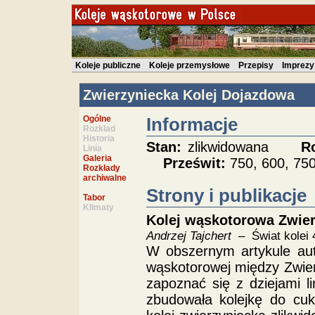
Koleje publiczne
Koleje przemysłowe
Przepisy
Imprezy
Zwierzyniecka Kolej Dojazdowa
Ogólne
Informacje
Rozkład
Historia
Stan:
zlikwidowana
R
Linia
Galeria
Prześwit:
750, 600, 
Rozkłady
archiwalne
Strony i publikacje
Tabor
Klimaty
Kolej wąskotorowa Zwierz
Andrzej Tajchert
– Świat kolei 
W obszernym artykule auto
wąskotorowej między Zwier
zapoznać się z dziejami l
zbudowała kolejkę do cu