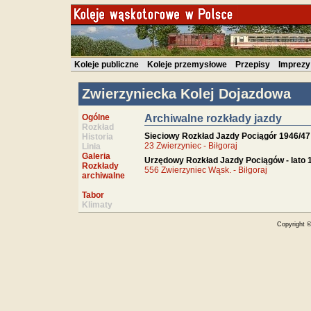
Koleje publiczne
Koleje przemysłowe
Przepisy
Imprezy
Zwierzyniecka Kolej Dojazdowa
Ogólne
Archiwalne rozkłady jazdy
Rozkład
Sieciowy Rozkład Jazdy Pociągór 1946/47
Historia
23 Zwierzyniec - Biłgoraj
Linia
Galeria
Urzędowy Rozkład Jazdy Pociągów - lato 
Rozkłady
556 Zwierzyniec Wąsk. - Biłgoraj
archiwalne
Tabor
Klimaty
Copyright 